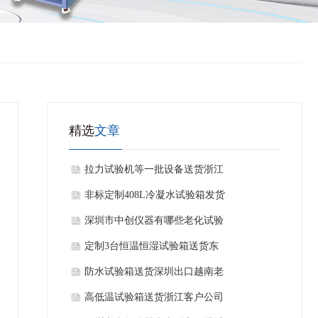
精选
文章
拉力试验机等一批设备送货浙江
杭州
非标定制408L冷凝水试验箱发货
福建公司
深圳市中创仪器有哪些老化试验
箱？
定制3台恒温恒湿试验箱送货东
莞厚街老客户公司
防水试验箱送货深圳出口越南老
客户公司
高低温试验箱送货浙江客户公司