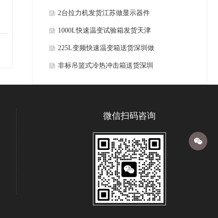
护航
泰国工厂客户公司
2台拉力机发货江苏做显示器件
客户公司
1000L快速温变试验箱发货天津
老客户公司
225L变频快速温变箱送货深圳做
变压器老客户公司
非标吊篮式冷热冲击箱送货深圳
客户公司
微信扫码咨询