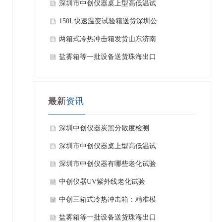
深圳市中创仪器桌上型高低温试
验箱 产品测试应用介绍
150L快速温变试验箱送货深圳公
司
两箱式冷热冲击箱发货山东济南
做芯片封装客户公司
盐雾箱等一批设备送货珠海出口
泰国工厂客户公司
最新
资讯
深圳中创仪器炭黑分散度检测
仪：测什么、有什么用
深圳市中创仪器桌上型高低温试
验箱 产品测试应用介绍
深圳市中创仪器有哪些老化试验
箱？
中创仪器UV紫外线老化试验
箱：赋能汽车行业耐候性品质检
中创三箱式冷热冲击箱：精准模
测
拟极端环境，源头厂家为您保驾
盐雾箱等一批设备送货珠海出口