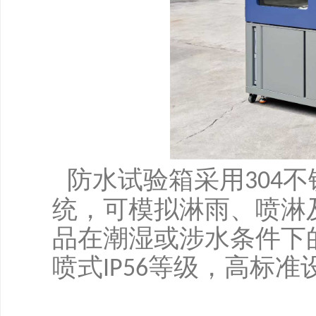
防水试验箱采用
不
304
统，可模拟淋雨、喷淋
品在潮湿或涉水条件下
喷式
等级，高标准
IP56