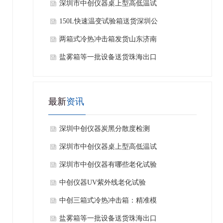
深圳市中创仪器桌上型高低温试
验箱 产品测试应用介绍
150L快速温变试验箱送货深圳公
司
两箱式冷热冲击箱发货山东济南
做芯片封装客户公司
盐雾箱等一批设备送货珠海出口
泰国工厂客户公司
最新
资讯
深圳中创仪器炭黑分散度检测
仪：测什么、有什么用
深圳市中创仪器桌上型高低温试
验箱 产品测试应用介绍
深圳市中创仪器有哪些老化试验
箱？
中创仪器UV紫外线老化试验
箱：赋能汽车行业耐候性品质检
中创三箱式冷热冲击箱：精准模
测
拟极端环境，源头厂家为您保驾
盐雾箱等一批设备送货珠海出口