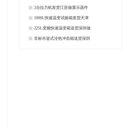
护航
泰国工厂客户公司
2台拉力机发货江苏做显示器件
客户公司
1000L快速温变试验箱发货天津
老客户公司
225L变频快速温变箱送货深圳做
变压器老客户公司
非标吊篮式冷热冲击箱送货深圳
客户公司