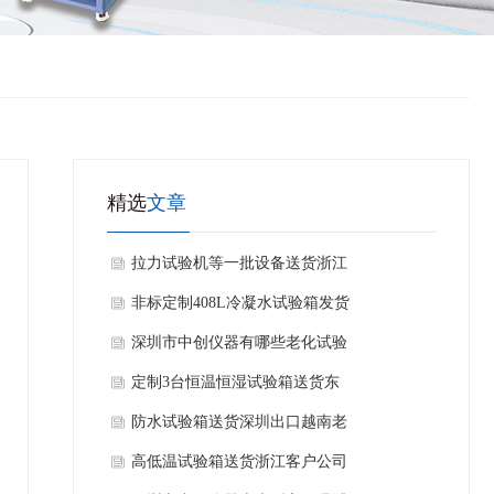
精选
文章
拉力试验机等一批设备送货浙江
杭州
非标定制408L冷凝水试验箱发货
福建公司
深圳市中创仪器有哪些老化试验
箱？
定制3台恒温恒湿试验箱送货东
莞厚街老客户公司
防水试验箱送货深圳出口越南老
客户公司
高低温试验箱送货浙江客户公司