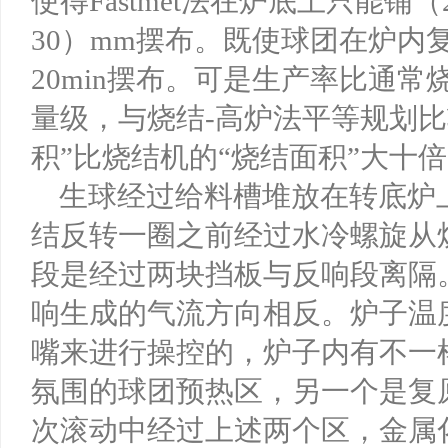
使得Fastmet法在炉底上只能铺
30）mm摆布。既使球团在炉内
20min摆布。可是生产率比通
量级，与烧结-高炉法平等规划比
积”比烧结机的“烧结面积”大十
生球经过给料槽堆放在转底炉上（
结反转一圈之前经过水冷螺旋从
段是经过两块挡板与反响段离隔
响生成的气流方向相反。炉子温
嘴来进行操控的，炉子内有不一
氛围的球团预热区，另一个是复
次滚动中经过上述两个区，金属