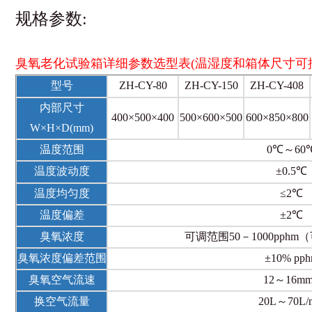
规格参数:
臭氧老化试验箱详细参数选型表(温湿度和箱体尺寸可
型号
ZH-CY-80
ZH-CY-150
ZH-CY-408
内部尺寸
400×500×400
500×600×500
600×850×800
W×H×D(mm)
温度范围
0℃～60
温度波动度
±0.5℃
温度均匀度
≤2℃
温度偏差
±2℃
臭氧浓度
可调范围50－1000pph
臭氧浓度偏差范围
±10% pp
臭氧空气流速
12～16mm
换空气流量
20L～70L/